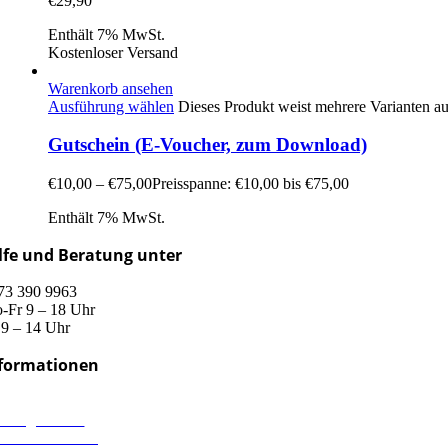
€
29,90
Enthält 7% MwSt.
Kostenloser Versand
Warenkorb ansehen
Ausführung wählen
Dieses Produkt weist mehrere Varianten a
Gutschein (E-Voucher, zum Download)
€
10,00
–
€
75,00
Preisspanne: €10,00 bis €75,00
Enthält 7% MwSt.
lfe und Beratung unter
73 390 9963
-Fr 9 – 18 Uhr
 9 – 14 Uhr
formationen
rsand & Lieferung
hlungsweisen
derrufsbelehrung