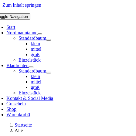
Zum Inhalt springen
oggle Navigation
Start
Nordmanntanne
Standardbaum
klein
mittel
groß
Einzelstück
Blaufichten
Standardbaum
klein
mittel
groß
Einzelstück
Kontakt & Social Media
Gutschein
Shop
Warenkorb
0
Startseite
Alle