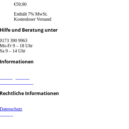
€
59,90
Enthält 7% MwSt.
Kostenloser Versand
Hilfe und Beratung unter
0173 390 9963
Mo-Fr 9 – 18 Uhr
Sa 9 – 14 Uhr
Informationen
Versand & Lieferung
Zahlungsweisen
Widerrufsbelehrung
Rechtliche Informationen
Impressum
Datenschutz
AGB´s