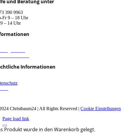
lfe und Beratung unter
73 390 9963
-Fr 9 – 18 Uhr
 9 – 14 Uhr
formationen
rsand & Lieferung
hlungsweisen
derrufsbelehrung
chtliche Informationen
pressum
tenschutz
B´s
2024 Christbaum24 | All Rights Reserved |
Cookie Einstellungen
Page load link
s Produkt wurde in den Warenkorb gelegt.