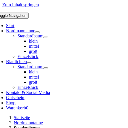
Zum Inhalt springen
oggle Navigation
Start
Nordmanntanne
Standardbaum
klein
mittel
groß
Einzelstück
Blaufichten
Standardbaum
klein
mittel
groß
Einzelstück
Kontakt & Social Media
Gutschein
Shop
Warenkorb
0
Startseite
Nordmanntanne
Standardbaum