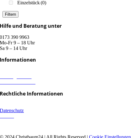
Einzelstück
(0)
Filtern
Hilfe und Beratung unter
0173 390 9963
Mo-Fr 9 – 18 Uhr
Sa 9 – 14 Uhr
Informationen
Versand & Lieferung
Zahlungsweisen
Widerrufsbelehrung
Rechtliche Informationen
Impressum
Datenschutz
AGB´s
© 2024 Christbaum24 | All Rights Reserved |
Cookie Einstellungen