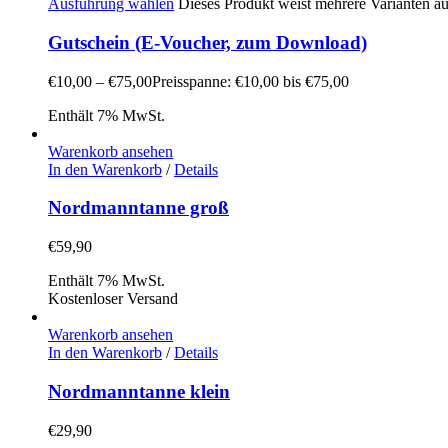
Ausführung wählen
Dieses Produkt weist mehrere Varianten a
Gutschein (E-Voucher, zum Download)
€
10,00
–
€
75,00
Preisspanne: €10,00 bis €75,00
Enthält 7% MwSt.
Warenkorb ansehen
In den Warenkorb
/
Details
Nordmanntanne groß
€
59,90
Enthält 7% MwSt.
Kostenloser Versand
Warenkorb ansehen
In den Warenkorb
/
Details
Nordmanntanne klein
€
29,90