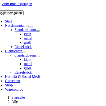
Zum Inhalt springen
oggle Navigation
Start
Nordmanntanne
Standardbaum
klein
mittel
groß
Einzelstück
Blaufichten
Standardbaum
klein
mittel
groß
Einzelstück
Kontakt & Social Media
Gutschein
Shop
Warenkorb
0
Startseite
Alle