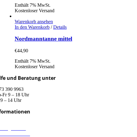
Enthält 7% MwSt.
Kostenloser Versand
Warenkorb ansehen
In den Warenkorb
/
Details
Nordmanntanne mittel
€
44,90
Enthält 7% MwSt.
Kostenloser Versand
lfe und Beratung unter
73 390 9963
-Fr 9 – 18 Uhr
 9 – 14 Uhr
formationen
rsand & Lieferung
hlungsweisen
derrufsbelehrung