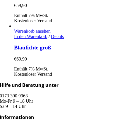
€
59,90
Enthält 7% MwSt.
Kostenloser Versand
Warenkorb ansehen
In den Warenkorb
/
Details
Blaufichte groß
€
69,90
Enthält 7% MwSt.
Kostenloser Versand
Hilfe und Beratung unter
0173 390 9963
Mo-Fr 9 – 18 Uhr
Sa 9 – 14 Uhr
Informationen
Versand & Lieferung